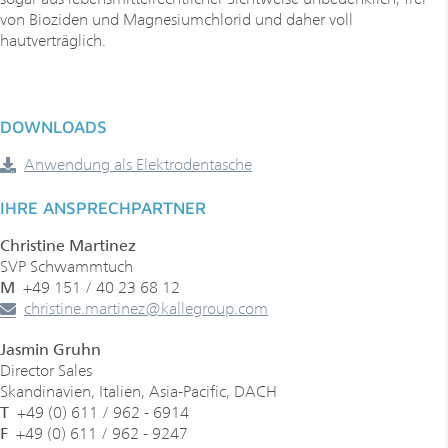
von Bioziden und Magnesiumchlorid und daher voll
hautverträglich.
DOWNLOADS
Anwendung als Elektrodentasche
IHRE ANSPRECHPARTNER
Christine Martinez
SVP Schwammtuch
M
+49 151 / 40 23 68 12
­­­christine.martinez
@
kallegroup
.
com
Jasmin Gruhn
Director Sales
Skandinavien, Italien, Asia-Pacific, DACH
T
+49 (0) 611 / 962 - 6914
F
+49 (0) 611 / 962 - 9247