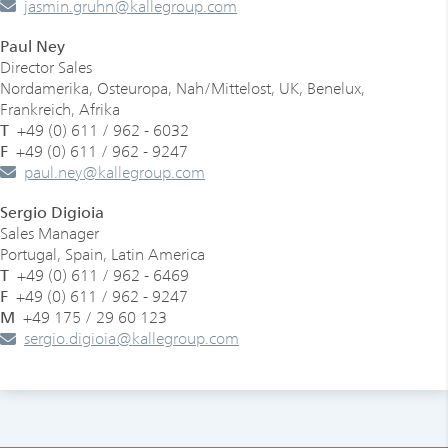
­­­jasmin.gruhn
@
kallegroup
.
com
Paul Ney
Director Sales
Nordamerika, Osteuropa, Nah/Mittelost, UK, Benelux,
Frankreich, Afrika
T
+49 (0) 611 / 962 - 6032
F
+49 (0) 611 / 962 - 9247
­­­paul.ney
@
kallegroup
.
com
Sergio Digioia
Sales Manager
Portugal, Spain, Latin America
T
+49 (0) 611 / 962 - 6469
F
+49 (0) 611 / 962 - 9247
M
+49 175 / 29 60 123
­­­sergio.digioia
@
kallegroup
.
com