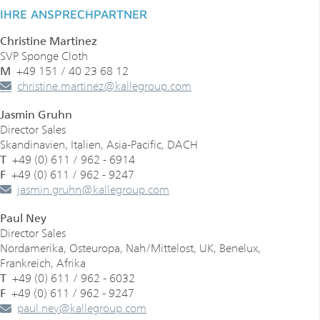
IHRE ANSPRECHPARTNER
Christine Martinez
SVP Sponge Cloth
M
+49 151 / 40 23 68 12
­­­­christine.martinez
@
kallegroup
.
com
Jasmin Gruhn
Director Sales
Skandinavien, Italien, Asia-Pacific, DACH
T
+49 (0) 611 / 962 - 6914
F
+49 (0) 611 / 962 - 9247
­­­jasmin.gruhn
@
kallegroup
.
com
Paul Ney
Director Sales
Nordamerika, Osteuropa, Nah/Mittelost, UK, Benelux,
Frankreich, Afrika
T
+49 (0) 611 / 962 - 6032
F
+49 (0) 611 / 962 - 9247
­­­paul.ney
@
kallegroup
.
com